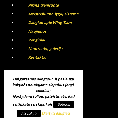
Pirma treniruotė
Meistriškumo lygių sistema
Daugiau apie Wing Tsun
Naujienos
Renginiai
Nuotraukų galerija
Kontaktai
Dėl geresnės Wingtsun.lt paslaugų
kokybės naudojame slapukus (angl.
cookies).
Naršydami toliau, patvirtinate, kad
sutinkate su slapukais.
Sutinku
Atsisakyti
Skaityti daugiau