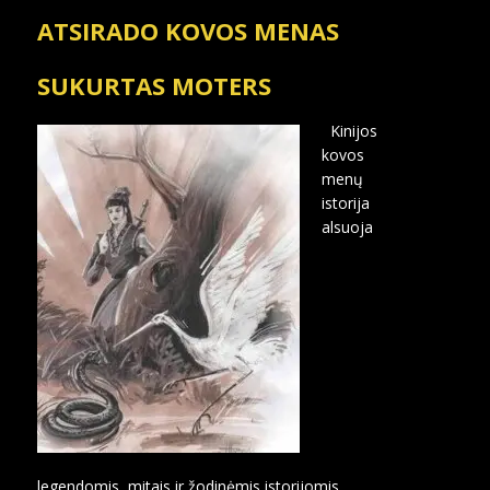
ATSIRADO KOVOS MENAS
SUKURTAS MOTERS
Kinijos
kovos
menų
istorija
alsuoja
legendomis, mitais ir žodinėmis istorijomis,