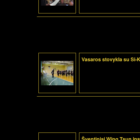
Vasaros stovykla su Si
Šventiniai Wing Tsun inst