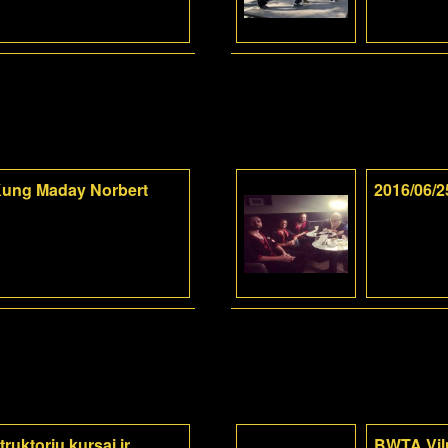
-Kung Maday Norbert
2016/06/2
ruktorių kursai ir
BWTA Viln