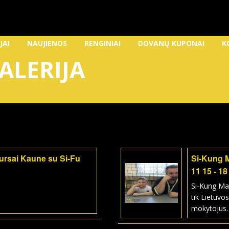
JAI
NAUJIENOS
RENGINIAI
DOVANŲ KUPONAI
K
ALERIJA
kursai Kaune su Si-Fu
Si-Kung 
11 15 - 18
Si-Kung Ma
tik Lietuvos
mokytojus.