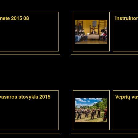
mete 2015 08
Instrukto
vasaros stovykla 2015
Veprių va