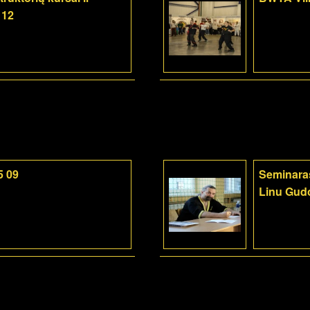
 12
5 09
Seminaras
Linu Gudo