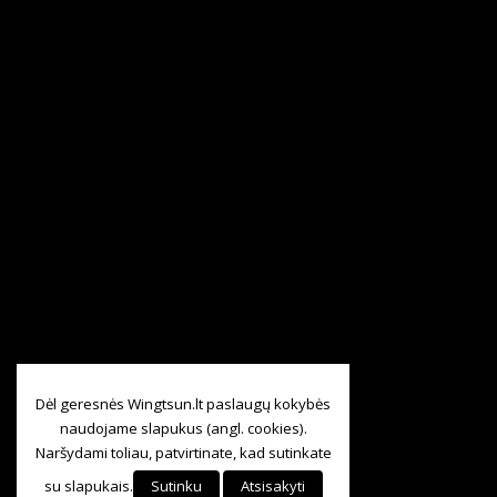
Dėl geresnės Wingtsun.lt paslaugų kokybės
naudojame slapukus (angl. cookies).
Naršydami toliau, patvirtinate, kad sutinkate
su slapukais.
Sutinku
Atsisakyti