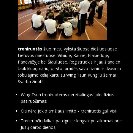
treniruotės
šiuo metu vyksta šiuose didžiuosiuose
Lietuvos miestuose: Vilniuje, Kaune, Klaipėdoje,
Panevėžyje bei Šiauliuose. Registruokis ir jau šiandien
tapk klubų nariu, o rytoj pradėk savo fizinio ir dvasinio
tobulėjimo kelią kartu su Wing Tsun KungFu šeima!
Svarbu žinoti!
Wing Tsun treniruotėms nereikalingas joks fizinis
pasiruošimas;
Čia nėra jokio amžiaus limito - treniruotis gali visi!
Treniruočių laikas patogus ir lengvai pritaikomas prie
Jūsų darbo dienos;