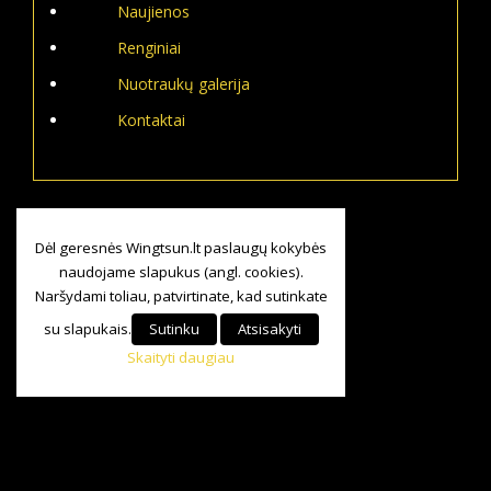
Naujienos
Renginiai
Nuotraukų galerija
Kontaktai
Dėl geresnės Wingtsun.lt paslaugų kokybės
naudojame slapukus (angl. cookies).
Naršydami toliau, patvirtinate, kad sutinkate
su slapukais.
Sutinku
Atsisakyti
Skaityti daugiau