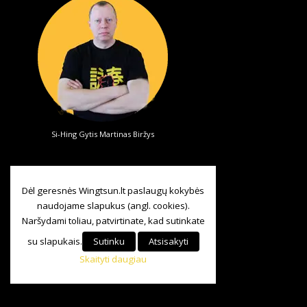
Si-Hing Gytis Martinas Biržys
Dėl geresnės Wingtsun.lt paslaugų kokybės
naudojame slapukus (angl. cookies).
Naršydami toliau, patvirtinate, kad sutinkate
su slapukais.
Sutinku
Atsisakyti
Skaityti daugiau