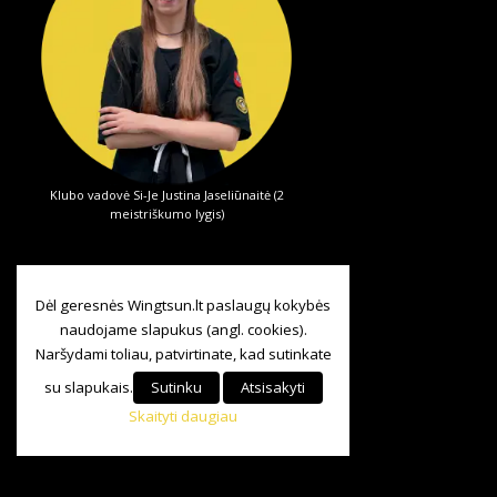
Klubo vadovė Si-Je Justina Jaseliūnaitė (2
meistriškumo lygis)
Dėl geresnės Wingtsun.lt paslaugų kokybės
naudojame slapukus (angl. cookies).
Naršydami toliau, patvirtinate, kad sutinkate
su slapukais.
Sutinku
Atsisakyti
Skaityti daugiau