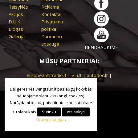
Taisyklės
Reklama
Akcijos
Kontaktai
D.U.K.
Privatumo
Blogas
politika
Galerija
Duomenų
apsauga
BENDRAUKIME
MŪSŲ PARTNERIAI:
europeanhitradio.lt
|
vju.lt
|
autodoc.lt
|
sveikasmiestas.lt
Dėl geresnės Wingtsun.lt paslaugų kokybės
naudojame slapukus (angl. cookies).
Naršydami toliau, patvirtinate, kad sutinkate
su slapukais.
Sutinku
Atsisakyti
Skaityti daugiau