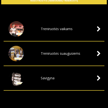
REGISTRUOTIS Į NEMOKAMĄ TRENIRUOTĘ
Treniruotės vaikams
Treniruotės suaugusiems
Savigyna