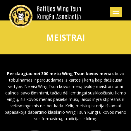
MEISTRAI
Per daugiau nei 300 metų Wing Tsun kovos menas
buvo
tobulinamas ir perduodamas iš kartos į kartą kaip didžiausia
vertybė. Ne visi Wing Tsun kovos meną įvaldę meistrai noriai
dalinosi savo išmintimi, tačiau dėl lemtingai susiklosčiusių likimo
vingių, šis kovos menas pasiekė mūsų laikus ir yra stipresnis ir
veiksmingesnis nei bet kada. Kelių meistrų istorija išsamiai
papasakoja dabartinio klasikinio Wing Tsun KungFu kovos meno
susiformavimą, tradicijas ir kilmę.