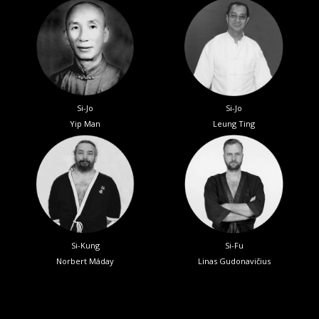
Si-Jo
Si-Jo
Yip Man
Leung Ting
Si-Kung
Si-Fu
Norbert Máday
Linas Gudonavičius