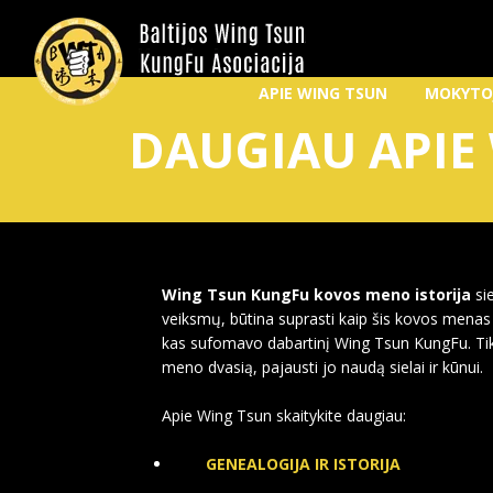
APIE WING TSUN
MOKYTO
DAUGIAU APIE
Wing Tsun KungFu kovos meno istorija
si
veiksmų, būtina suprasti kaip šis kovos menas a
kas sufomavo dabartinį Wing Tsun KungFu. Tik ž
meno dvasią, pajausti jo naudą sielai ir kūnui.
Apie Wing Tsun skaitykite daugiau:
GENEALOGIJA IR ISTORIJA