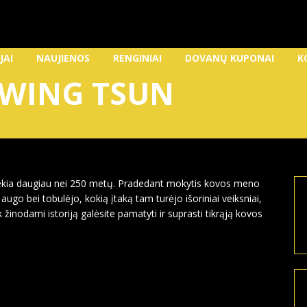
JAI
NAUJIENOS
RENGINIAI
DOVANŲ KUPONAI
K
 WING TSUN
ekia daugiau nei 250 metų. Pradedant mokytis kovos meno
ugo bei tobulėjo, kokią įtaką tam turėjo išoriniai veiksniai,
inodami istoriją galėsite pamatyti ir suprasti tikrąją kovos