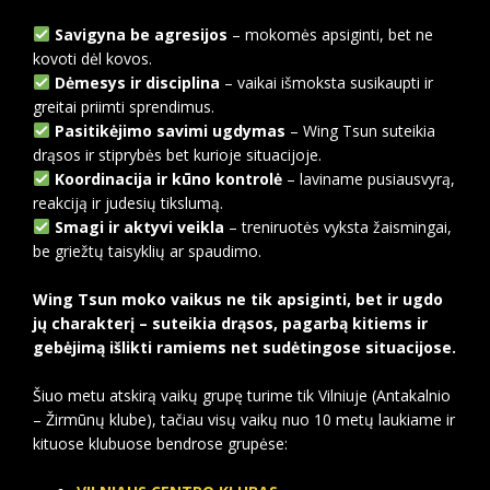
Savigyna be agresijos
– mokomės apsiginti, bet ne
kovoti dėl kovos.
Dėmesys ir disciplina
– vaikai išmoksta susikaupti ir
greitai priimti sprendimus.
Pasitikėjimo savimi ugdymas
– Wing Tsun suteikia
drąsos ir stiprybės bet kurioje situacijoje.
Koordinacija ir kūno kontrolė
– laviname pusiausvyrą,
reakciją ir judesių tikslumą.
Smagi ir aktyvi veikla
– treniruotės vyksta žaismingai,
be griežtų taisyklių ar spaudimo.
Wing Tsun moko vaikus ne tik apsiginti, bet ir ugdo
jų charakterį – suteikia drąsos, pagarbą kitiems ir
gebėjimą išlikti ramiems net sudėtingose situacijose.
Šiuo metu atskirą vaikų grupę turime tik Vilniuje (Antakalnio
– Žirmūnų klube), tačiau visų vaikų nuo 10 metų laukiame ir
kituose klubuose bendrose grupėse: