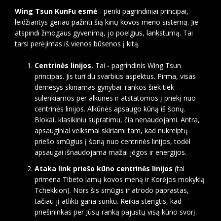
Wing Tsun KunFu esmė
- penki pagrindiniai principai,
leidžiantys geriau pažinti šią kinų kovos meno sistemą. Jie
atspindi žmogaus gyvenimą, jo poelgius, lankstumą. Tai
tarsi perėjimas iš vienos būsenos į kitą.
Centrinės linijos.
Tai - pagrindinis Wing Tsun
principas. Jis turi du svarbius aspektus. Pirma, visas
dėmesys skiriamas gynybai: rankos šiek tiek
sulenkiamos per alkūnes ir atstatomos į priekį nuo
centrinės linijos. Alkūnės apsaugo kūną iš šonų.
Blokai, klasikiniu supratimu, čia nenaudojami. Antra,
apsauginiai veiksmai skiriami tam, kad nukreiptų
priešo smūgius į šoną nuo centrinės linijos, todėl
apsaugai išnaudojama mažai jėgos ir energijos.
Ataka link priešo kūno centrinės linijos
(tai
primena Tibeto lamų kovos meną ir Korėjos mokyklą
Tchekkion). Nors šis smūgis ir atrodo paprastas,
tačiau jį atlikti gana sunku. Reikia stengtis, kad
priešininkas per Jūsų ranką pajustų visą kūno svorį.