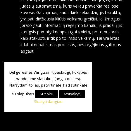
judesių automatizmą, kuris vėliau praverčia realiose
kovose. Galvojimas, kad ir kiek sekundžių jis tetruktų,
yra pati didžiausia kliūtis veiksmų greičiui. Jei žmogus
įprato gauti informaciją regėjimo kanalu, iš pradžių jis
stengsis pamatyti neapsaugotą vietą, po to nuspręs,
kaip atakuoti, ir tik po to imsis veiksmų. Tai yra lėtas
ir labai nepatikimas procesas, nes regėjimas gali mus
apgauti.
Dėl geresnės Wingtsun.lt paslaugų kokybės
naudojame slapukus (angl. cookies).
Naršydami toliau, patvirtinate, kad sutinkate
su slapukais.
Sutinku
Atsisakyti
Skaityti daugiau