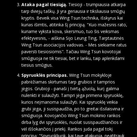
Ataka pagal tiesiąją.
Tiesioji - trumpiausia atkarpa
tarp dviejų taškų. Ji yra geriausia ir tiksliausia smūgių
kryptis. Beveik visa Wing Tsun technika, išskyrus kai
kurias išimtis, atitinka šį principą. "Kuo mažesnis rato,
kuriame vyksta kova, skersmuo, tuo šis veiksmas
efektyvesnis, - aiškina Sijo Leung Ting, Tarptautinės
Wing Tsun asociacijos vadovas. - Mes siekiame ratus
paversti tiesiosiomis". Tačiau Wing Tsun kovotojai
smūgiuoja ne tik tiesiai, bet ir lanku, taip aplenkdami
tiesius smūgius.
Spyruoklės principas.
Wing Tsun mokykloje
pabrėžiamas skirtumas tarp grubios ir tamprios
jėgos. Grubioji - panaši į tvirtą ąžuolą, kurį galima
nulenkti ir sulaužyti. Tampri jėga primena spyruoklę,
kurios neįmanoma sulaužyti. Kai spyruoklę veikia
grubi jėga, ji susispaudžia, po to greitai išsilaisvina ir
smūgiuoja. Kovojančio Wing Tsun mokinio rankos
dirba lyg dvi spyruoklės, nuolat susispaudžiančios ir
vėl iššokančios į priekį. Rankos juda pagal tokį
principą: "Spyruokliuok, kai tave atakuoja, neatitrauk