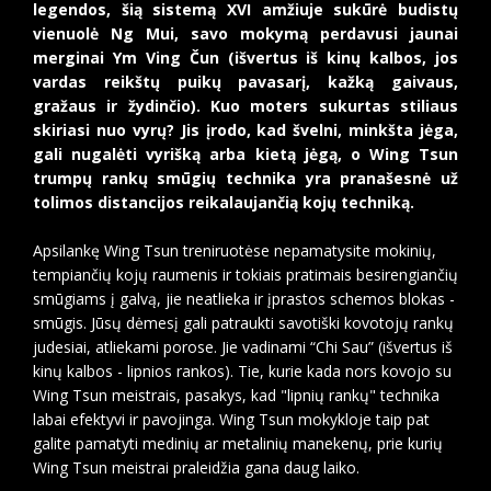
legendos, šią sistemą XVI amžiuje sukūrė budistų
vienuolė Ng Mui, savo mokymą perdavusi jaunai
merginai Ym Ving Čun (išvertus iš kinų kalbos, jos
vardas reikštų puikų pavasarį, kažką gaivaus,
gražaus ir žydinčio). Kuo moters sukurtas stiliaus
skiriasi nuo vyrų? Jis įrodo, kad švelni, minkšta jėga,
gali nugalėti vyrišką arba kietą jėgą, o Wing Tsun
trumpų rankų smūgių technika yra pranašesnė už
tolimos distancijos reikalaujančią kojų techniką.
Apsilankę Wing Tsun treniruotėse nepamatysite mokinių,
tempiančių kojų raumenis ir tokiais pratimais besirengiančių
smūgiams į galvą, jie neatlieka ir įprastos schemos blokas -
smūgis. Jūsų dėmesį gali patraukti savotiški kovotojų rankų
judesiai, atliekami porose. Jie vadinami “Chi Sau” (išvertus iš
kinų kalbos - lipnios rankos). Tie, kurie kada nors kovojo su
Wing Tsun meistrais, pasakys, kad "lipnių rankų" technika
labai efektyvi ir pavojinga. Wing Tsun mokykloje taip pat
galite pamatyti medinių ar metalinių manekenų, prie kurių
Wing Tsun meistrai praleidžia gana daug laiko.