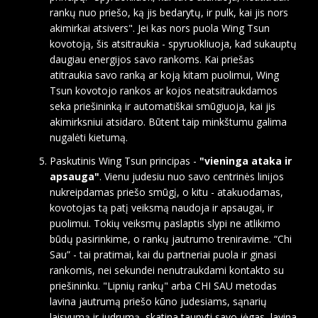
rankų nuo priešo, ką jis bedarytų, ir pulk, kai jis nors
akimirkai atsivers". Jei kas nors puola Wing Tsun
kovotoją, šis atsitraukia - spyruokliuoja, kad sukauptų
daugiau energijos savo rankoms. Kai priešas
atitraukia savo ranką ar koją kitam puolimui, Wing
Tsun kovotojo rankos ar kojos neatsitraukdamos
seka priešininką ir automatiškai smūgiuoja, kai jis
akimirksniui atsidaro. Būtent taip minkštumu galima
nugalėti kietumą.
Paskutinis Wing Tsun principas -
"vieninga ataka ir
apsauga"
. Vienu judesiu nuo savo centrinės linijos
nukreipdamas priešo smūgį, o kitu - atakuodamas,
kovotojas tą patį veiksmą naudoja ir apsaugai, ir
puolimui. Tokių veiksmų paslaptis slypi ne atlikimo
būdų pasirinkime, o rankų jautrumo treniravime. “Chi
Sau” - tai pratimai, kai du partneriai puola ir ginasi
rankomis, nei sekundei nenutraukdami kontakto su
priešininku. "Lipnių rankų" arba CHI SAU metodas
lavina jautrumą priešo kūno judesiams, sąnarių
laisvumą ir judrumą, skatina taupyti savo jėgas, lavina