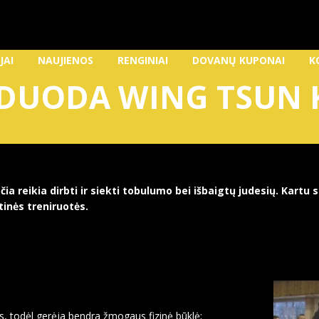
JAI
NAUJIENOS
RENGINIAI
DOVANŲ KUPONAI
K
 DUODA WING TSUN 
čia reikia dirbti ir siekti tobulumo bei išbaigtų judesių. Kartu 
tinės treniruotės.
s, todėl gerėja bendra žmogaus fizinė būklė;