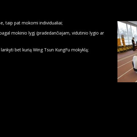
, taip pat mokomi individualiai;
agal mokinio lygį (pradedančiajam, vidutinio lygio ar
r lankyti bet kurią Wing Tsun KungFu mokyklą;