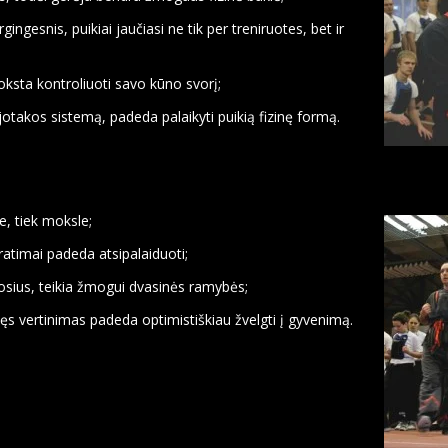
ngesnis, puikiai jaučiasi ne tik per treniruotes, bet ir
ksta kontroliuoti savo kūno svorį;
ujotakos sistemą, padeda palaikyti puikią fizinę formą.
e, tiek moksle;
atimai padeda atsipalaiduoti;
muosius, teikia žmogui dvasinės ramybės;
vęs vertinimas padeda optimistiškiau žvelgti į gyvenimą.