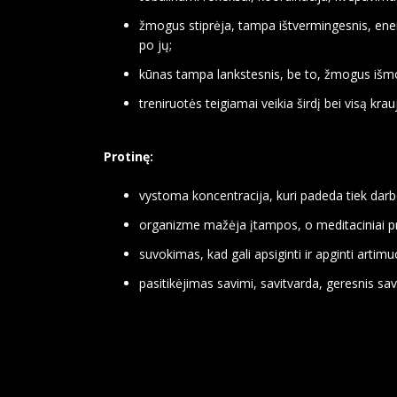
žmogus stiprėja, tampa ištvermingesnis, energi
po jų;
kūnas tampa lankstesnis, be to, žmogus išmo
treniruotės teigiamai veikia širdį bei visą kra
Protinę:
vystoma koncentracija, kuri padeda tiek darb
organizme mažėja įtampos, o meditaciniai pr
suvokimas, kad gali apsiginti ir apginti arti
pasitikėjimas savimi, savitvarda, geresnis sa