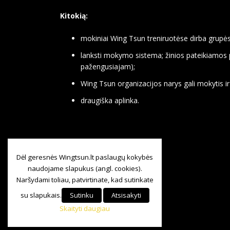
Kitokią:
mokiniai Wing Tsun treniruotėse dirba grupėse
lanksti mokymo sistema; žinios pateikiamos p
pažengusiajam);
Wing Tsun organizacijos narys gali mokytis i
draugiška aplinka.
Dėl geresnės Wingtsun.lt paslaugų kokybės
naudojame slapukus (angl. cookies).
Naršydami toliau, patvirtinate, kad sutinkate
su slapukais.
Sutinku
Atsisakyti
Skaityti daugiau