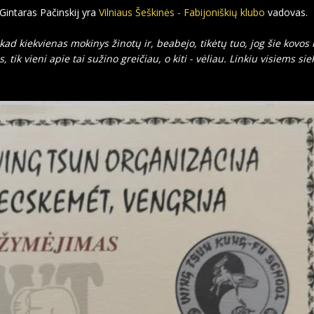
 Gintaras Pačinskij yra
Vilniaus Šeškinės - Fabijoniškių klubo
vadovas.
kad kiekvienas mokinys žinotų ir, beabejo, tikėtų tuo, jog šie kovos 
ik vieni apie tai sužino greičiau, o kiti - vėliau. Linkiu visiems siek