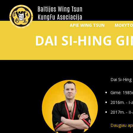
APIE WING TSUN
MOKYTO
DAI SI-HING G
Dai Si-Hing 
Gimė: 1985
2016m. - I-
2017m. - II
Daugiau api