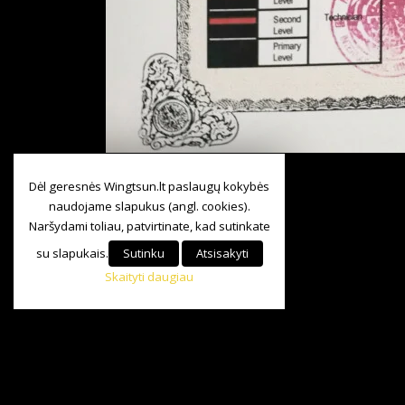
Dėl geresnės Wingtsun.lt paslaugų kokybės
naudojame slapukus (angl. cookies).
Naršydami toliau, patvirtinate, kad sutinkate
su slapukais.
Sutinku
Atsisakyti
Skaityti daugiau