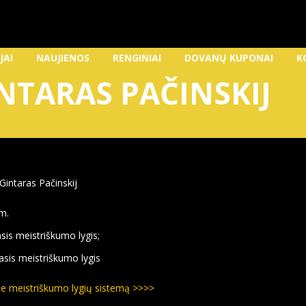
JAI
NAUJIENOS
RENGINIAI
DOVANŲ KUPONAI
K
INTARAS PAČINSKIJ
Gintaras Pačinskij
m.
asis meistriškumo lygis;
-asis meistriškumo lygis
e meistriškumo lygių sistemą >>>>