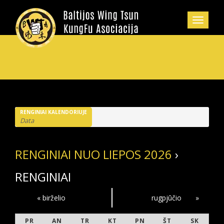
RENGINIAI KALENDORIUJE
RENGINIAI NUO LIEPOS 2026
›
RENGINIAI
KALENDORINIO
«
birželio
rugpjūčio
»
PR
AN
TR
KT
PN
ŠT
SK