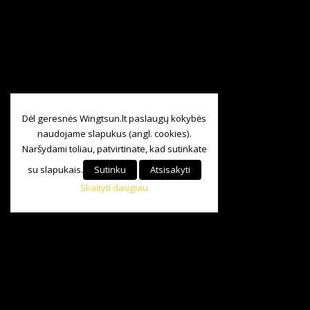
Dėl geresnės Wingtsun.lt paslaugų kokybės
naudojame slapukus (angl. cookies).
Naršydami toliau, patvirtinate, kad sutinkate
su slapukais.
Sutinku
Atsisakyti
Skaityti daugiau