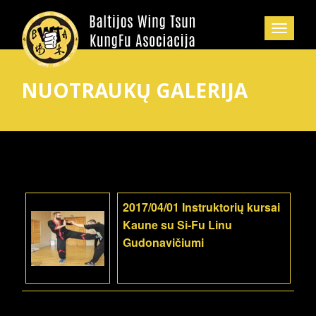
NUOTRAUKŲ GALERIJA
2017/04/01 Instruktorių kursai
Kaune su Si-Fu Linu
Gudonavičiumi