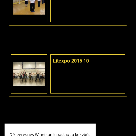
Litexpo 2015 10
Dėl geresnės Wingtsun.lt paslaugų kokybės