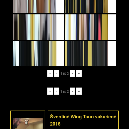
«
‹
›
»
1
iš
2
«
‹
›
»
1
iš
2
Šventinė Wing Tsun vakarienė
2016