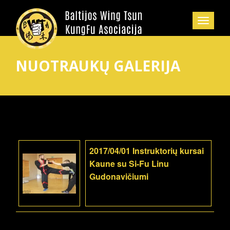
NUOTRAUKŲ GALERIJA
2017/04/01 Instruktorių kursai
Kaune su Si-Fu Linu
Gudonavičiumi