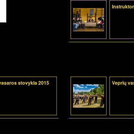
Instrukto
vasaros stovykla 2015
Veprių va