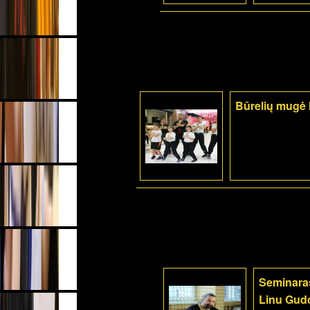
Būrelių mugė
Seminaras
Linu Gudo