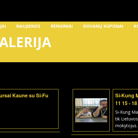
JAI
NAUJIENOS
RENGINIAI
DOVANŲ KUPONAI
K
ALERIJA
kursai Kaune su Si-Fu
Si-Kung 
11 15 - 18
Si-Kung Ma
tik Lietuvos
mokytojus.