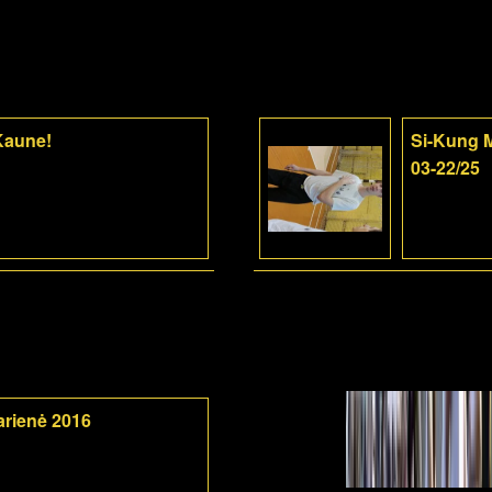
 Kaune!
Si-Kung M
03-22/25
arienė 2016