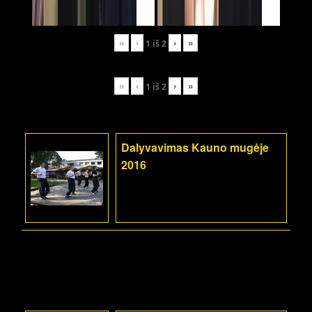
«
‹
›
»
1
iš
2
«
‹
›
»
1
iš
2
Dalyvavimas Kauno mugėje
2016