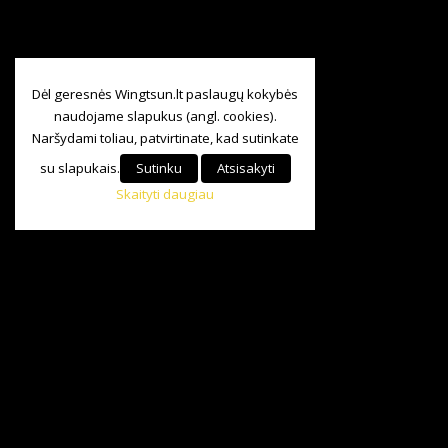
Dėl geresnės Wingtsun.lt paslaugų kokybės
naudojame slapukus (angl. cookies).
Naršydami toliau, patvirtinate, kad sutinkate
su slapukais.
Sutinku
Atsisakyti
Skaityti daugiau
Visos teisės saugomos
©
Baltijos Wing Tsun KungFu Asociacija.
2024|
+370 685 84 147