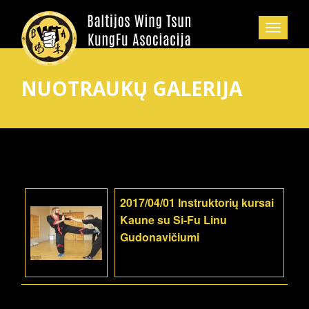
NUOTRAUKŲ GALERIJA
2017/04/01 Instruktorių kursai
Kaune su Si-Fu Linu
Gudonavičiumi