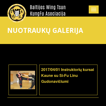
NUOTRAUKŲ GALERIJA
2017/04/01 Instruktorių kursai
Kaune su Si-Fu Linu
Gudonavičiumi