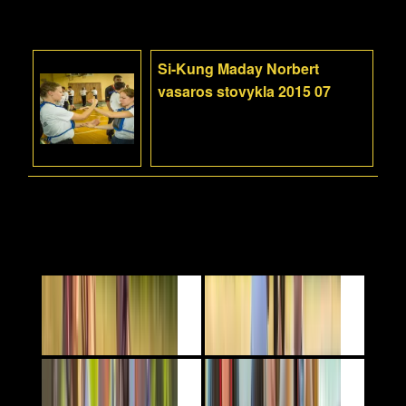
Si-Kung Maday Norbert
vasaros stovykla 2015 07