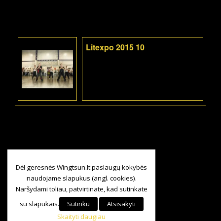
Litexpo 2015 10
Dėl geresnės Wingtsun.lt paslaugų kokybės
naudojame slapukus (angl. cookies).
Naršydami toliau, patvirtinate, kad sutinkate
su slapukais.
Sutinku
Atsisakyti
Skaityti daugiau