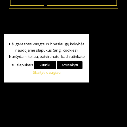
Dėl geresnės Wingtsun.lt paslaugų kokybės
naudojame slapukus (angl. cookies).
Naršydami toliau, patvirtinate, kad sutinkate
su slapukais.
Sutinku
Atsisakyti
Skaityti daugiau