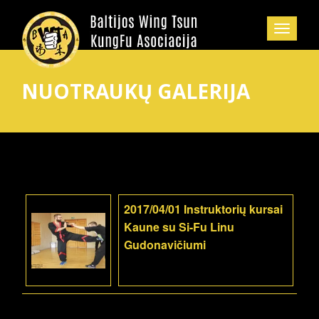
NUOTRAUKŲ GALERIJA
2017/04/01 Instruktorių kursai
Kaune su Si-Fu Linu
Gudonavičiumi