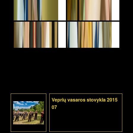
Veprių vasaros stovykla 2015
07