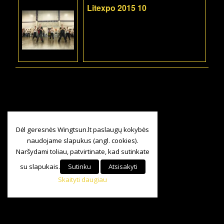
Litexpo 2015 10
Dėl geresnės Wingtsun.lt paslaugų kokybės
naudojame slapukus (angl. cookies).
Naršydami toliau, patvirtinate, kad sutinkate
su slapukais.
Sutinku
Atsisakyti
Skaityti daugiau