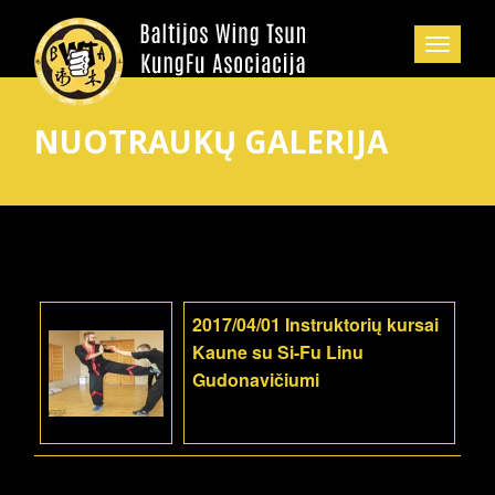
NUOTRAUKŲ GALERIJA
2017/04/01 Instruktorių kursai
Kaune su Si-Fu Linu
Gudonavičiumi