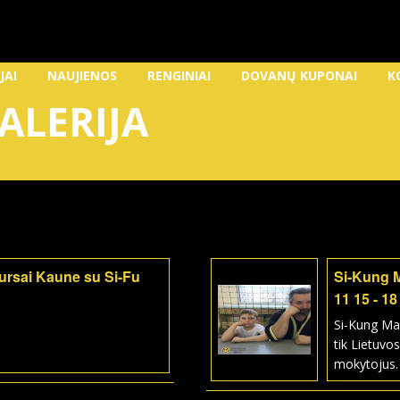
JAI
NAUJIENOS
RENGINIAI
DOVANŲ KUPONAI
K
ALERIJA
kursai Kaune su Si-Fu
Si-Kung 
11 15 - 18
Si-Kung Ma
tik Lietuvos
mokytojus.