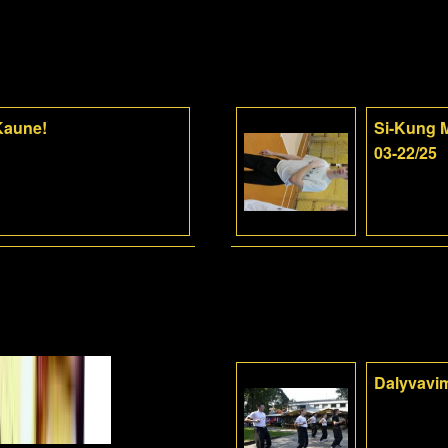
 Kaune!
Si-Kung M
03-22/25
Dalyvavi