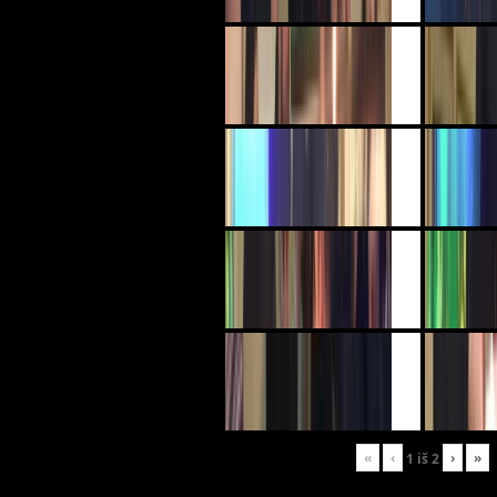
«
‹
›
»
1
iš
2