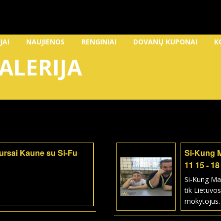
JAI
NAUJIENOS
RENGINIAI
DOVANŲ KUPONAI
K
ALERIJA
kursai Kaune su Si-Fu
Si-Kung 
11 15 - 18
Si-Kung Ma
tik Lietuvos
mokytojus.