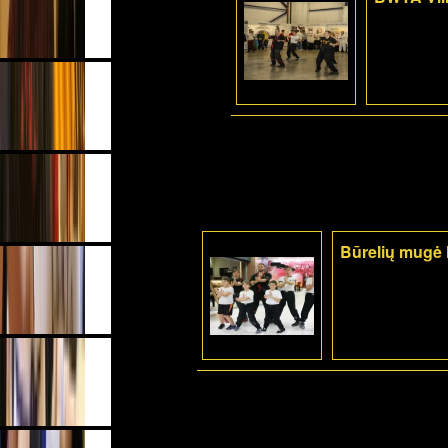
Būrelių mugė