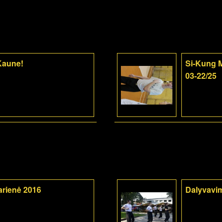
 Kaune!
Si-Kung M
03-22/25
arienė 2016
Dalyvavi