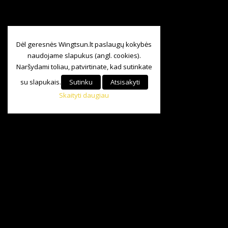
Dėl geresnės Wingtsun.lt paslaugų kokybės
naudojame slapukus (angl. cookies).
Naršydami toliau, patvirtinate, kad sutinkate
su slapukais.
Sutinku
Atsisakyti
Skaityti daugiau
Visos teisės saugomos
©
Baltijos Wing Tsun KungFu Asociacija.
2024|
+370 685 84 147