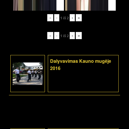
«
‹
›
»
1
iš
2
«
‹
›
»
1
iš
2
Dalyvavimas Kauno mugėje
2016