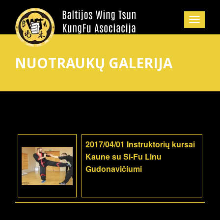
NUOTRAUKŲ GALERIJA
2017/04/01 Instruktorių kursai
Kaune su Si-Fu Linu
Gudonavičiumi