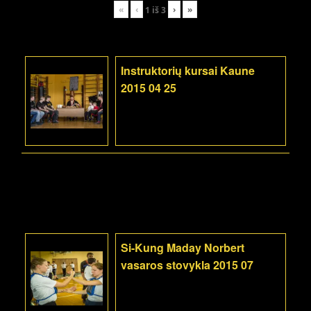
«
‹
›
»
1
iš
3
Instruktorių kursai Kaune
2015 04 25
Si-Kung Maday Norbert
vasaros stovykla 2015 07