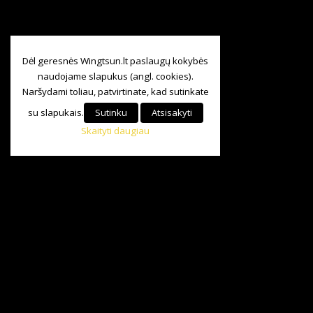
Dėl geresnės Wingtsun.lt paslaugų kokybės
naudojame slapukus (angl. cookies).
Naršydami toliau, patvirtinate, kad sutinkate
su slapukais.
Sutinku
Atsisakyti
Skaityti daugiau
Visos teisės saugomos
©
Baltijos Wing Tsun KungFu Asociacija.
2024|
+370 685 84 147