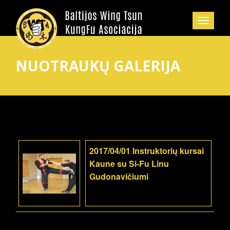
NUOTRAUKŲ GALERIJA
2017/04/01 Instruktorių kursai
Kaune su Si-Fu Linu
Gudonavičiumi