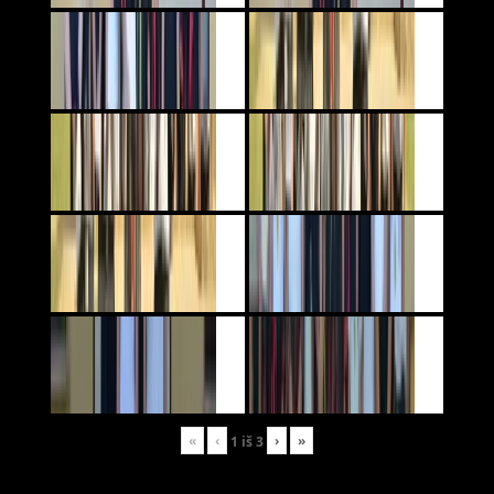
«
‹
›
»
1
iš
3