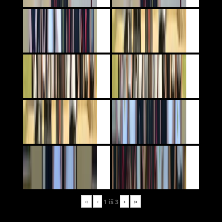
«
‹
›
»
1
iš
3