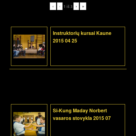
«
‹
›
»
1
iš
3
Instruktorių kursai Kaune
2015 04 25
Si-Kung Maday Norbert
vasaros stovykla 2015 07