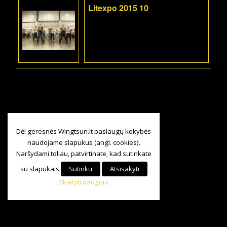
Litexpo 2015 10
Dėl geresnės Wingtsun.lt paslaugų kokybės
naudojame slapukus (angl. cookies).
Naršydami toliau, patvirtinate, kad sutinkate
su slapukais.
Sutinku
Atsisakyti
Skaityti daugiau