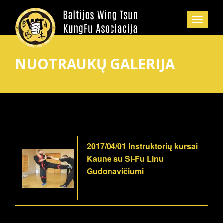
NUOTRAUKŲ GALERIJA
2017/04/01 Instruktorių kursai
Kaune su Si-Fu Linu
Gudonavičiumi