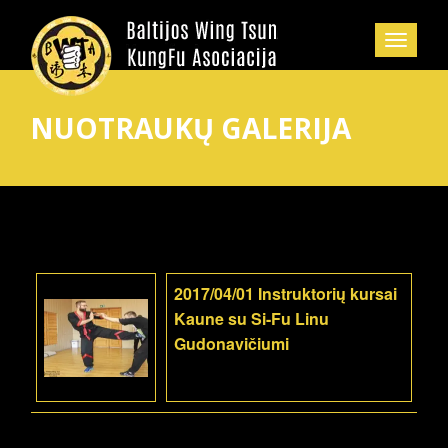
NUOTRAUKŲ GALERIJA
2017/04/01 Instruktorių kursai
Kaune su Si-Fu Linu
Gudonavičiumi