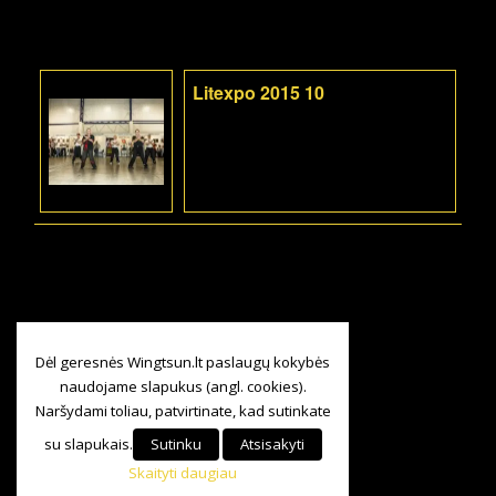
Litexpo 2015 10
Dėl geresnės Wingtsun.lt paslaugų kokybės
naudojame slapukus (angl. cookies).
Naršydami toliau, patvirtinate, kad sutinkate
su slapukais.
Sutinku
Atsisakyti
Skaityti daugiau