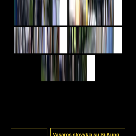
Vasaros stovykla su Si-Kung