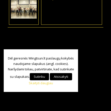
Dėl geresnės Wingtsun.lt paslaugų kokybės
naudojame slapukus (angl. cookies).
Naršydami toliau, patvirtinate, kad sutinkate
su slapukais.
Sutinku
Atsisakyti
Skaityti daugiau