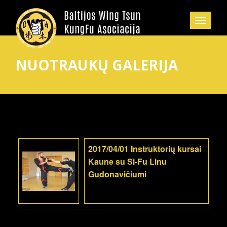
NUOTRAUKŲ GALERIJA
2017/04/01 Instruktorių kursai
Kaune su Si-Fu Linu
Gudonavičiumi