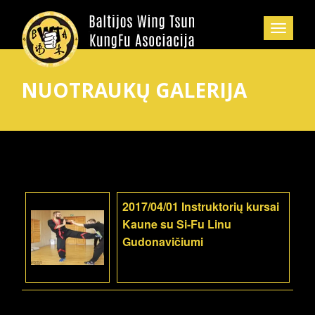
NUOTRAUKŲ GALERIJA
2017/04/01 Instruktorių kursai
Kaune su Si-Fu Linu
Gudonavičiumi