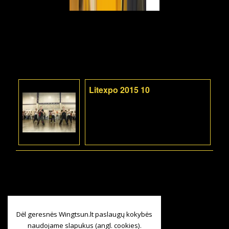
Litexpo 2015 10
Dėl geresnės Wingtsun.lt paslaugų kokybės
naudojame slapukus (angl. cookies).