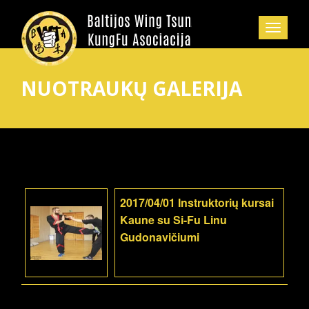
NUOTRAUKŲ GALERIJA
2017/04/01 Instruktorių kursai
Kaune su Si-Fu Linu
Gudonavičiumi