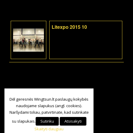
Litexpo 2015 10
Dėl geresnės Wingtsun.lt paslaugų kokybės
naudojame slapukus (angl. cookies).
Naršydami toliau, patvirtinate, kad sutinkate
su slapukais.
Sutinku
Atsisakyti
Skaityti daugiau