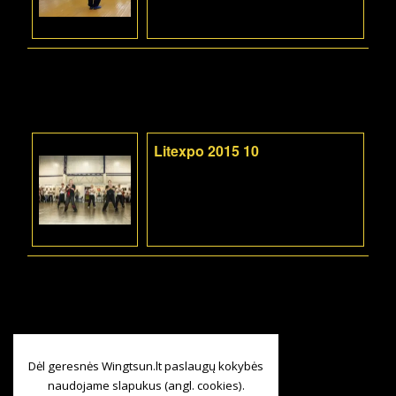
Litexpo 2015 10
Dėl geresnės Wingtsun.lt paslaugų kokybės
naudojame slapukus (angl. cookies).