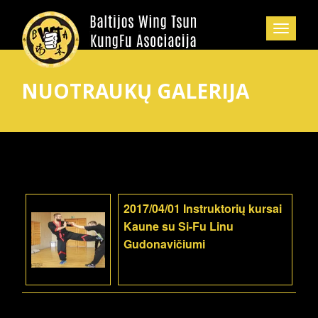
NUOTRAUKŲ GALERIJA
2017/04/01 Instruktorių kursai
Kaune su Si-Fu Linu
Gudonavičiumi