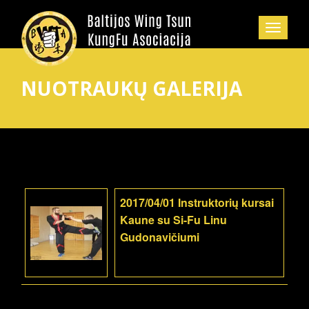
NUOTRAUKŲ GALERIJA
2017/04/01 Instruktorių kursai
Kaune su Si-Fu Linu
Gudonavičiumi