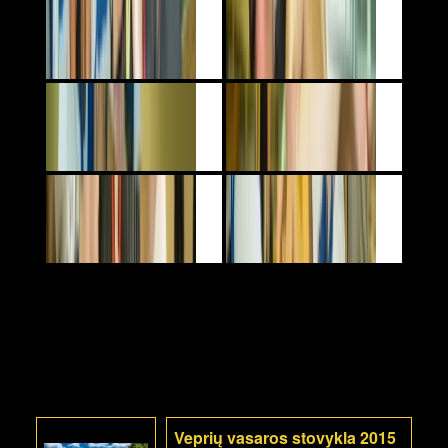
Veprių vasaros stovykla 2015