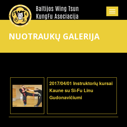
NUOTRAUKŲ GALERIJA
2017/04/01 Instruktorių kursai
Kaune su Si-Fu Linu
Gudonavičiumi