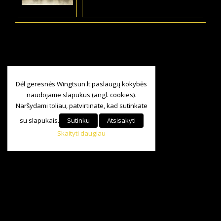
Dėl geresnės Wingtsun.lt paslaugų kokybės
naudojame slapukus (angl. cookies).
Naršydami toliau, patvirtinate, kad sutinkate
su slapukais.
Sutinku
Atsisakyti
Skaityti daugiau