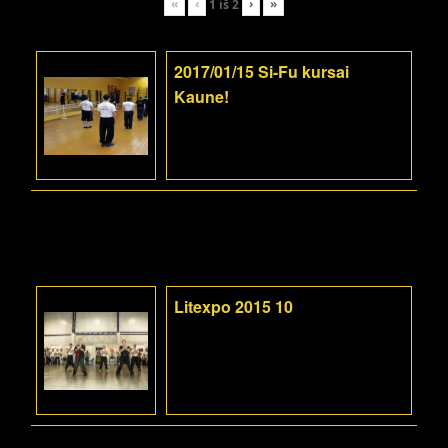
«
‹
›
»
1
iš
2
2017/01/15 Si-Fu kursai
Kaune!
Litexpo 2015 10