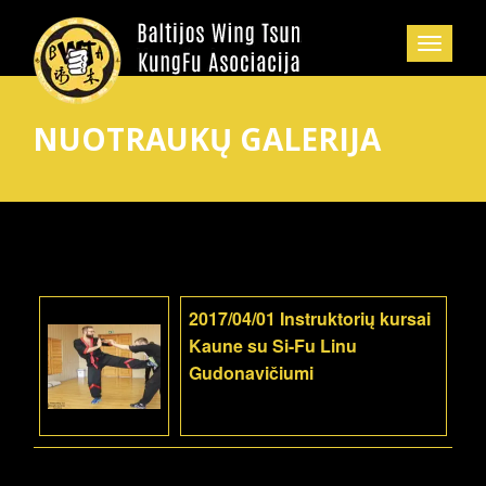
NUOTRAUKŲ GALERIJA
2017/04/01 Instruktorių kursai
Kaune su Si-Fu Linu
Gudonavičiumi