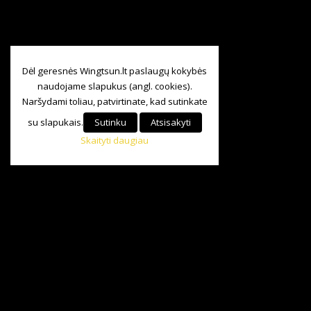
Dėl geresnės Wingtsun.lt paslaugų kokybės
naudojame slapukus (angl. cookies).
Naršydami toliau, patvirtinate, kad sutinkate
su slapukais.
Sutinku
Atsisakyti
Skaityti daugiau
Visos teisės saugomos
©
Baltijos Wing Tsun KungFu Asociacija.
2024|
+370 685 84 147