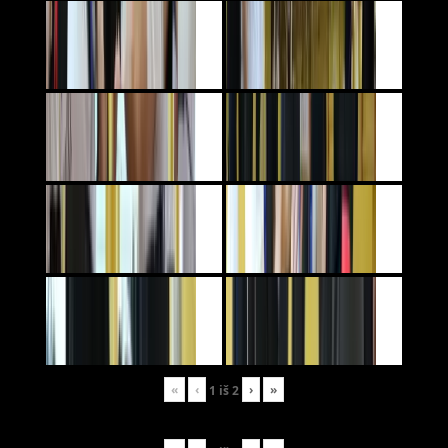
«
‹
›
»
1
iš
2