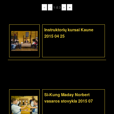
«
‹
›
»
1
iš
3
Instruktorių kursai Kaune
2015 04 25
Si-Kung Maday Norbert
vasaros stovykla 2015 07