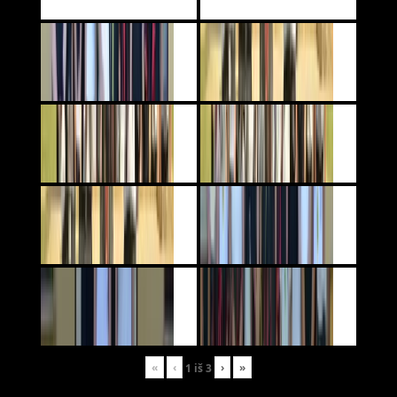
«
‹
›
»
1
iš
3