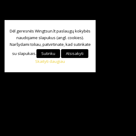
Dėl geresnės Wingtsun.lt paslaugų kokybės
naudojame slapukus (angl. cookies).
Naršydami toliau, patvirtinate, kad sutinkate
su slapukais.
Sutinku
Atsisakyti
Skaityti daugiau
Visos teisės saugomos
©
Baltijos Wing Tsun KungFu Asociacija.
2024|
+370 685 84 147