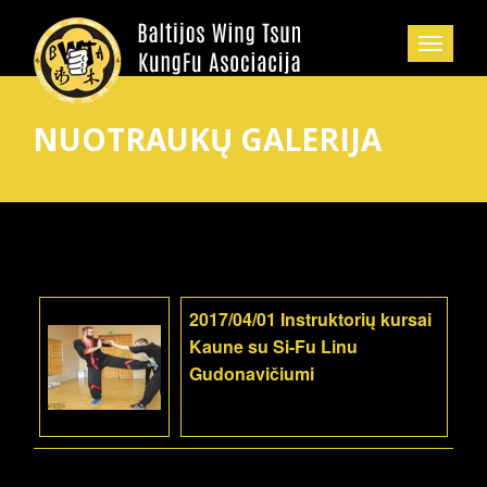
NUOTRAUKŲ GALERIJA
2017/04/01 Instruktorių kursai
Kaune su Si-Fu Linu
Gudonavičiumi