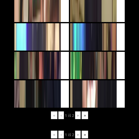
«
‹
›
»
1
iš
2
«
‹
›
»
1
iš
2