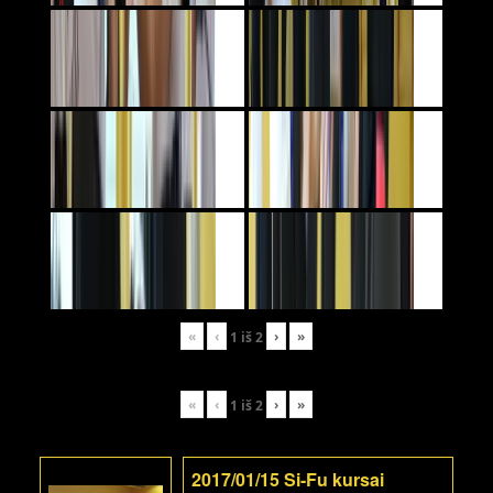
«
‹
›
»
1
iš
2
«
‹
›
»
1
iš
2
2017/01/15 Si-Fu kursai