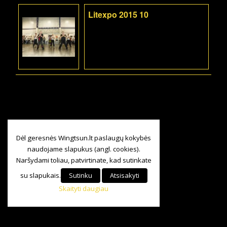
Litexpo 2015 10
Dėl geresnės Wingtsun.lt paslaugų kokybės
naudojame slapukus (angl. cookies).
Naršydami toliau, patvirtinate, kad sutinkate
su slapukais.
Sutinku
Atsisakyti
Skaityti daugiau