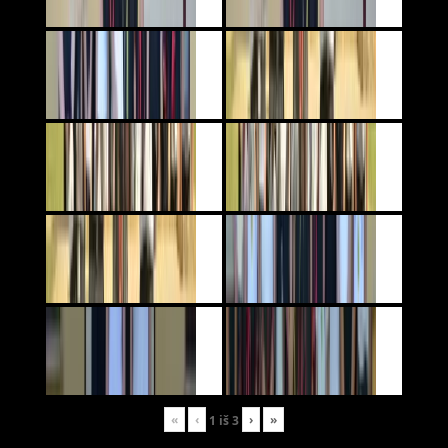
«
‹
›
»
1
iš
3