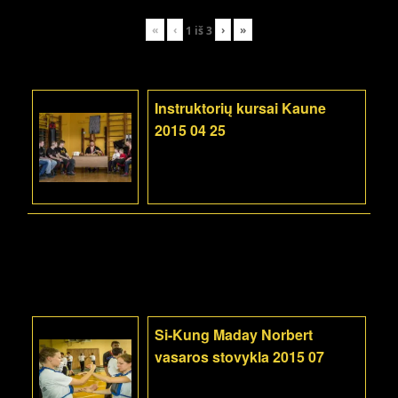
«
‹
›
»
1
iš
3
Instruktorių kursai Kaune
2015 04 25
Si-Kung Maday Norbert
vasaros stovykla 2015 07