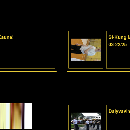
 Kaune!
Si-Kung M
03-22/25
Dalyvavi