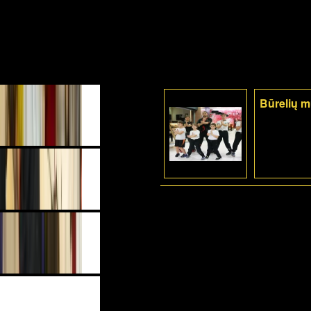
Būrelių 