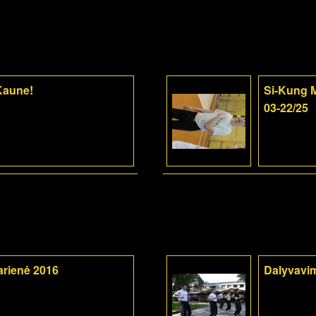
 Kaune!
Si-Kung M
03-22/25
arienė 2016
Dalyvavi