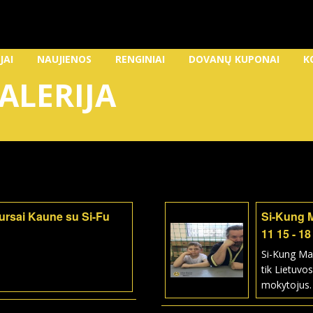
JAI
NAUJIENOS
RENGINIAI
DOVANŲ KUPONAI
K
ALERIJA
kursai Kaune su Si-Fu
Si-Kung 
11 15 - 18
Si-Kung Ma
tik Lietuvos
mokytojus.