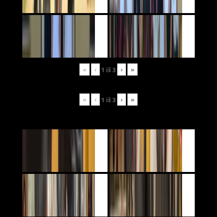
«
‹
›
»
1
iš
3
«
‹
›
»
1
iš
3