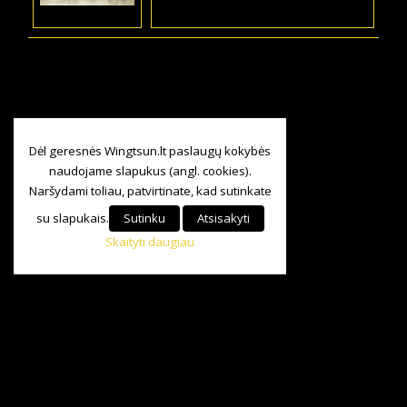
Dėl geresnės Wingtsun.lt paslaugų kokybės
naudojame slapukus (angl. cookies).
Naršydami toliau, patvirtinate, kad sutinkate
su slapukais.
Sutinku
Atsisakyti
Skaityti daugiau