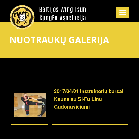
NUOTRAUKŲ GALERIJA
2017/04/01 Instruktorių kursai
Kaune su Si-Fu Linu
Gudonavičiumi