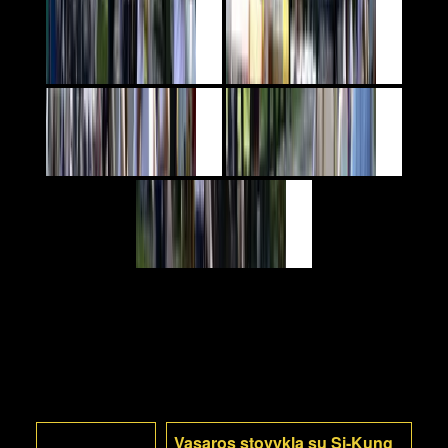
Vasaros stovykla su Si-Kung