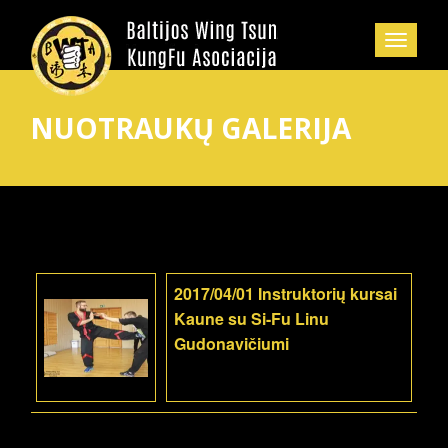
NUOTRAUKŲ GALERIJA
2017/04/01 Instruktorių kursai
Kaune su Si-Fu Linu
Gudonavičiumi