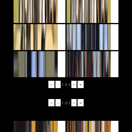
«
‹
›
»
1
iš
3
«
‹
›
»
1
iš
3