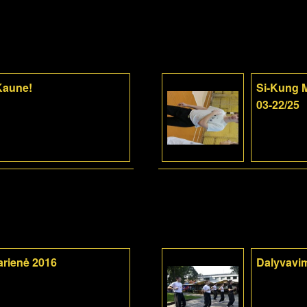
 Kaune!
Si-Kung M
03-22/25
arienė 2016
Dalyvavi