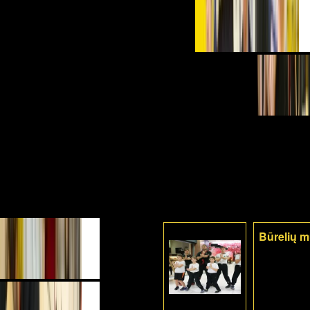
Būrelių 