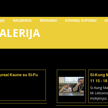
JAI
NAUJIENOS
RENGINIAI
DOVANŲ KUPONAI
K
ALERIJA
kursai Kaune su Si-Fu
Si-Kung 
11 15 - 18
Si-Kung Ma
tik Lietuvos
mokytojus.