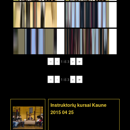
«
‹
›
»
1
iš
3
«
‹
›
»
1
iš
3
Instruktorių kursai Kaune
2015 04 25