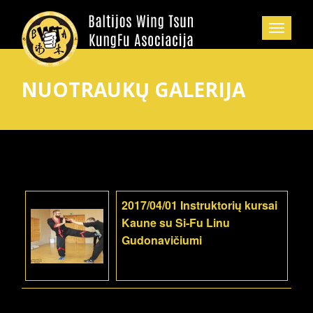
NUOTRAUKŲ GALERIJA
2017/04/01 Instruktorių kursai
Kaune su Si-Fu Linu
Gudonavičiumi