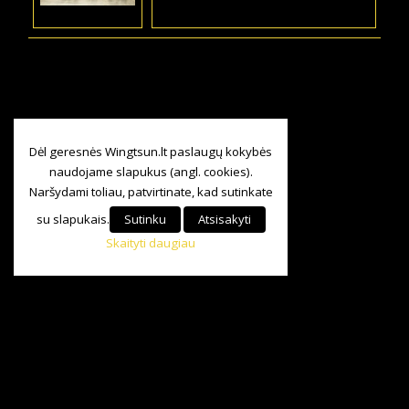
Dėl geresnės Wingtsun.lt paslaugų kokybės
naudojame slapukus (angl. cookies).
Naršydami toliau, patvirtinate, kad sutinkate
su slapukais.
Sutinku
Atsisakyti
Skaityti daugiau