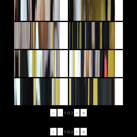
«
‹
›
»
1
iš
2
«
‹
›
»
1
iš
2