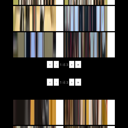
«
‹
›
»
1
iš
3
«
‹
›
»
1
iš
3