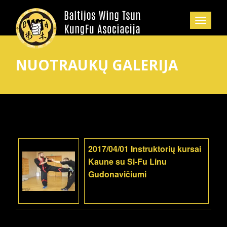
NUOTRAUKŲ GALERIJA
2017/04/01 Instruktorių kursai
Kaune su Si-Fu Linu
Gudonavičiumi