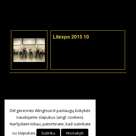
Litexpo 2015 10
Dėl geresnės Wingtsun.lt paslaugų kokybės
naudojame slapukus (angl. cookies).
Naršydami toliau, patvirtinate, kad sutinkate
su slapukais.
Sutinku
Atsisakyti