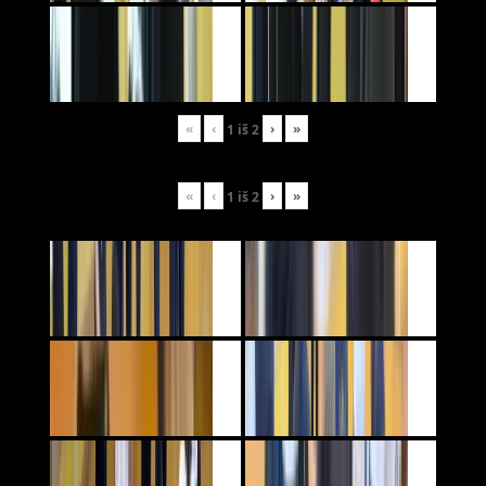
«
‹
›
»
1
iš
2
«
‹
›
»
1
iš
2