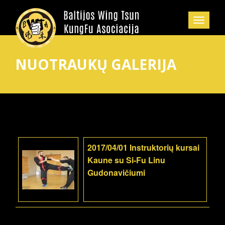
NUOTRAUKŲ GALERIJA
2017/04/01 Instruktorių kursai
Kaune su Si-Fu Linu
Gudonavičiumi