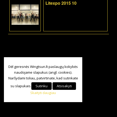
Litexpo 2015 10
Dėl geresnės Wingtsun.lt paslaugų kokybės
naudojame slapukus (angl. cookies).
Naršydami toliau, patvirtinate, kad sutinkate
su slapukais.
Sutinku
Atsisakyti
Skaityti daugiau