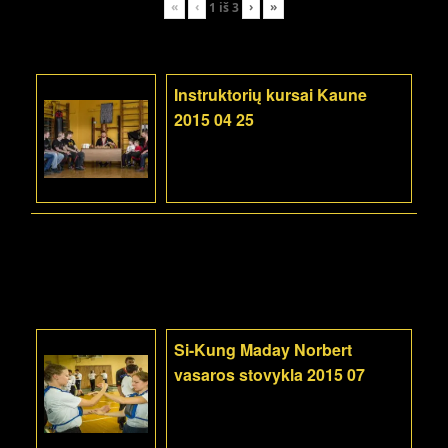
«
‹
›
»
1
iš
3
Instruktorių kursai Kaune
2015 04 25
Si-Kung Maday Norbert
vasaros stovykla 2015 07