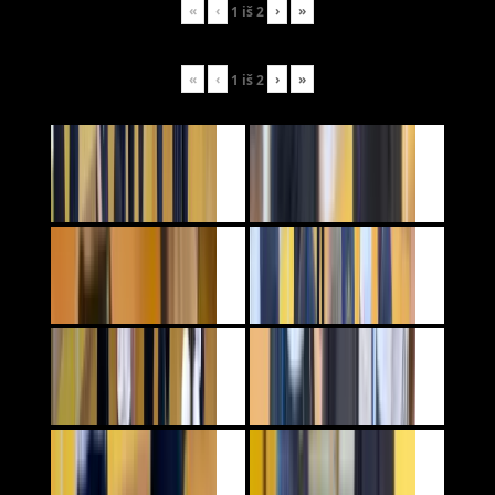
«
‹
›
»
1
iš
2
«
‹
›
»
1
iš
2