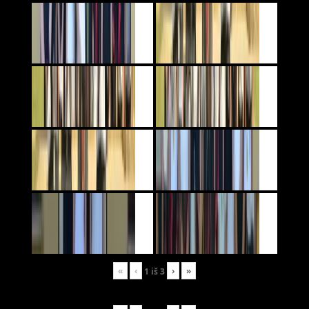
«
‹
›
»
1
iš
3