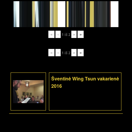
«
‹
›
»
1
iš
2
«
‹
›
»
1
iš
2
Šventinė Wing Tsun vakarienė
2016