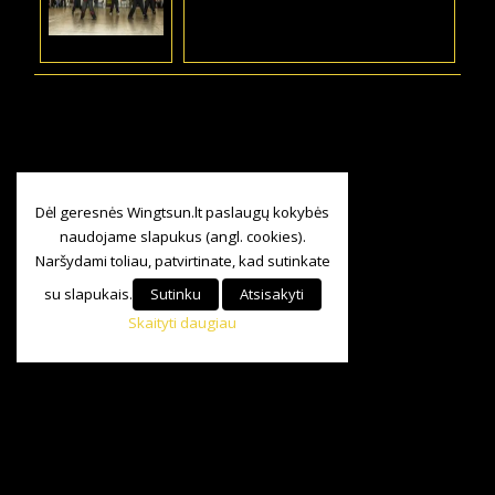
Dėl geresnės Wingtsun.lt paslaugų kokybės
naudojame slapukus (angl. cookies).
Naršydami toliau, patvirtinate, kad sutinkate
su slapukais.
Sutinku
Atsisakyti
Skaityti daugiau