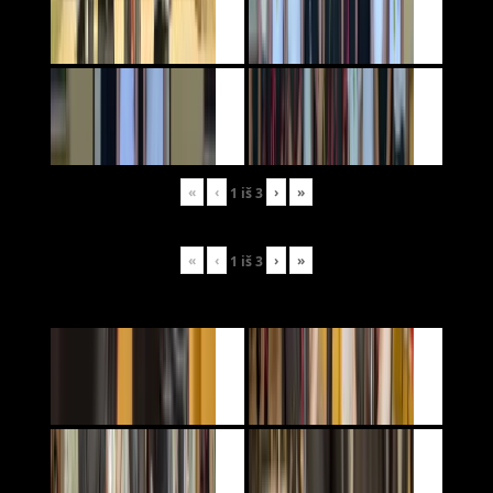
«
‹
›
»
1
iš
3
«
‹
›
»
1
iš
3