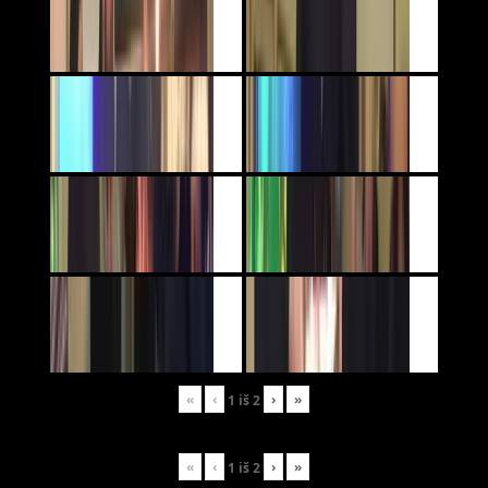
«
‹
›
»
1
iš
2
«
‹
›
»
1
iš
2