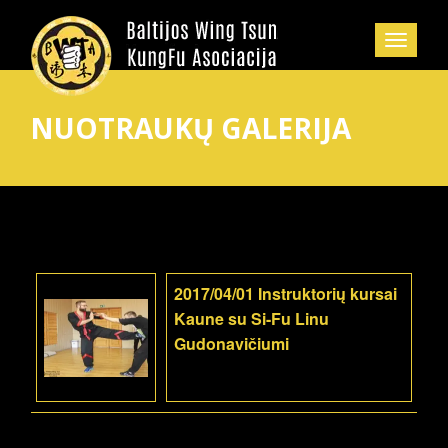
NUOTRAUKŲ GALERIJA
2017/04/01 Instruktorių kursai
Kaune su Si-Fu Linu
Gudonavičiumi