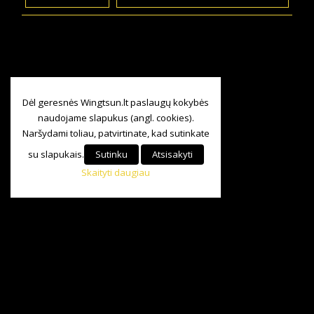
Dėl geresnės Wingtsun.lt paslaugų kokybės
naudojame slapukus (angl. cookies).
Naršydami toliau, patvirtinate, kad sutinkate
su slapukais.
Sutinku
Atsisakyti
Skaityti daugiau