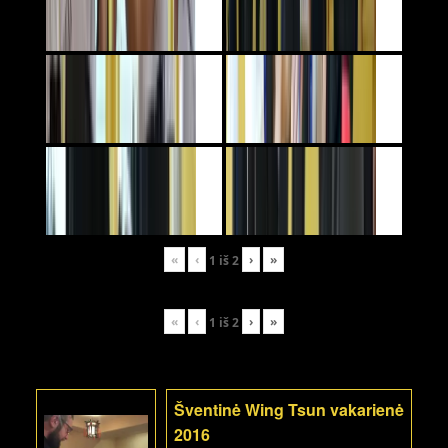
«
‹
›
»
1
iš
2
«
‹
›
»
1
iš
2
Šventinė Wing Tsun vakarienė
2016