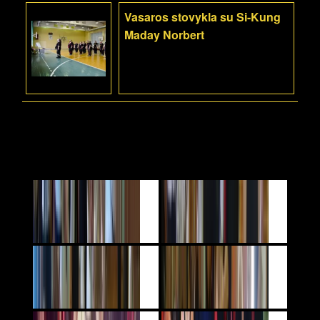
Vasaros stovykla su Si-Kung
Maday Norbert