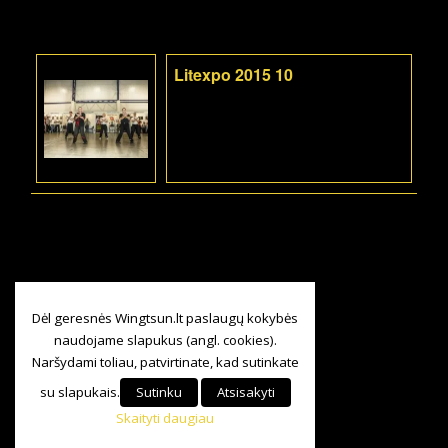
Litexpo 2015 10
Dėl geresnės Wingtsun.lt paslaugų kokybės
naudojame slapukus (angl. cookies).
Naršydami toliau, patvirtinate, kad sutinkate
su slapukais.
Sutinku
Atsisakyti
Skaityti daugiau